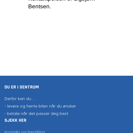
Bentsen.
DU ER I SENTRUM
Derfor kan du.....
- levere og hente bilen når du ønsker
- betale når det passer deg best
SJEKK HER
Kontakt og bestilling