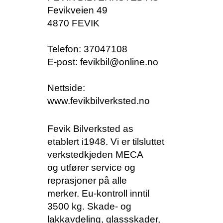
Fevikveien 49
4870 FEVIK
Telefon: 37047108
E-post:
fevikbil@online.no
Nettside:
www.fevikbilverksted.no
Fevik Bilverksted as
etablert i1948.
Vi er tilsluttet
verkstedkjeden MECA
og
utfører service og
reprasjoner på alle
merker.
Eu-kontroll inntil
3500 kg.
Skade- og
lakkavdeling, glassskader,